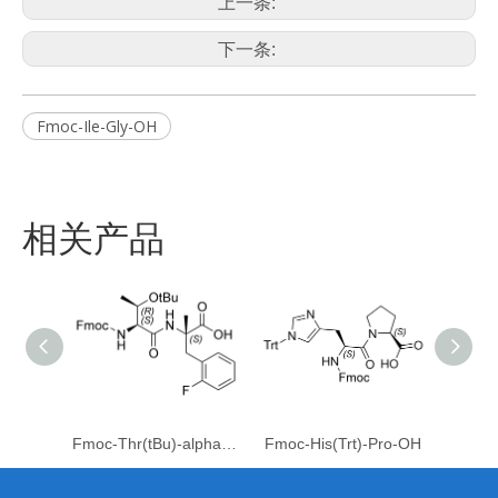
上一条:
下一条:
Fmoc-Ile-Gly-OH
相关产品
Fmoc-Thr(tBu)-alpha-Me-Phe(2F)-OH
Fmoc-His(Trt)-Pro-OH