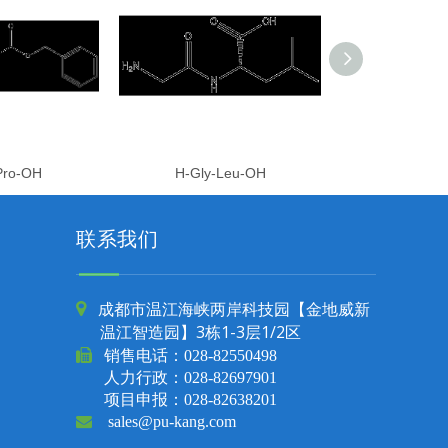
Pro-OH
H-Gly-Leu-OH
H-Glu(OtB
联系我们
成都市温江海峡两岸科技园【金地威新

温江智造园】3栋1-3层1/2区

销售电话：
028-82550498
人力行政：028-82697901
项目申报：028-82638201

sales@pu-kang.com