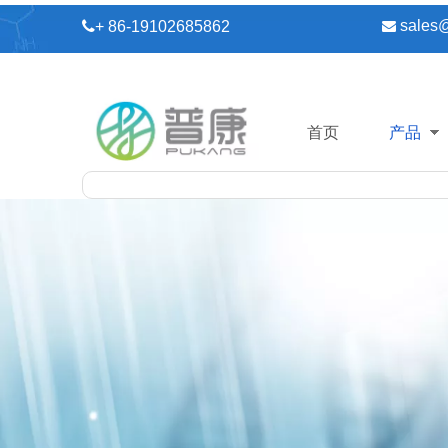
sales

+ 86-19102685862

首页
产品