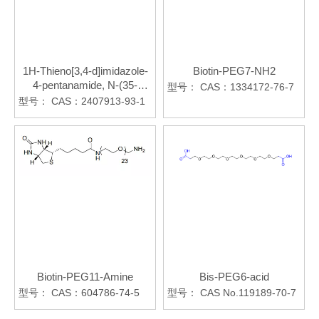
1H-Thieno[3,4-d]imidazole-
Biotin-PEG7-NH2
4-pentanamide, N-(35-
型号：
CAS：1334172-76-7
amino-
型号：
CAS：2407913-93-1
3,6,9,12,15,18,21,24,27,30,33-
undecaoxapentatriacont-1-
yl)hexahydro-2-oxo-
Biotin-PEG11-Amine
Bis-PEG6-acid
型号：
CAS：604786-74-5
型号：
CAS No.119189-70-7