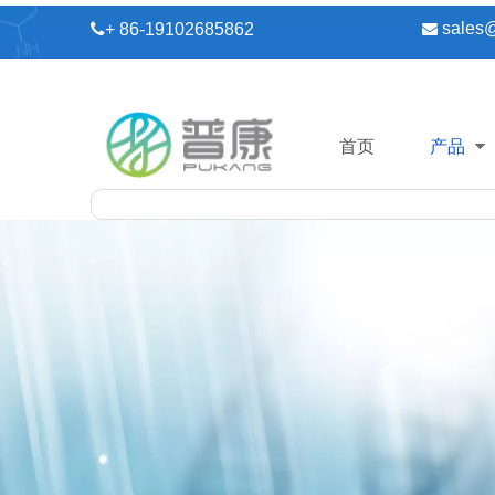
sales

+ 86-19102685862

首页
产品