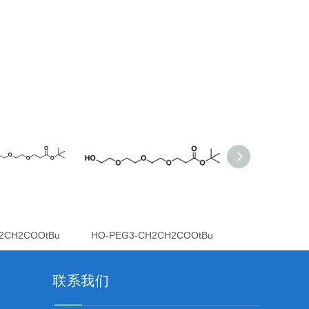
2CH2COOtBu
HO-PEG3-CH2CH2COOtBu
HO-PEG2-CH
联系我们