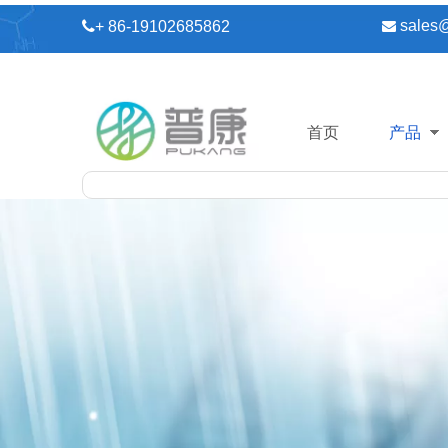
sales

+ 86-19102685862

首页
产品