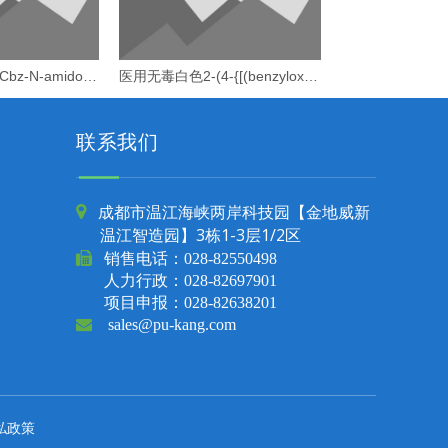
学术医学实验室 Cbz-N-amido-PEG36-acid
医用无毒白色2-(4-{[(benzyloxy)carbonyl]amino}-2-oxo-1,2-dihydropyrimidin-1-yl)乙酸
联系我们
成都市温江海峡两岸科技园【金地威新

温江智造园】3栋1-3层1/2区

销售电话：
028-82550498
人力行政：028-82697901
项目申报：028-82638201

sales@pu-kang.com
私政策