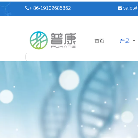
sales

+ 86-19102685862

首页
产品