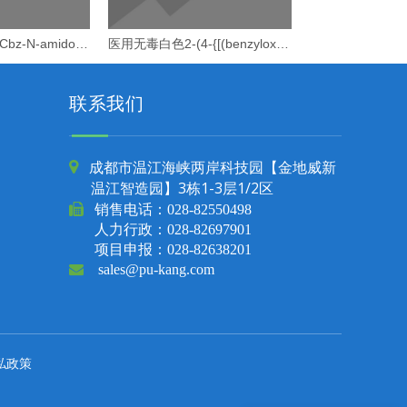
学术医学实验室 Cbz-N-amido-PEG36-acid
医用无毒白色2-(4-{[(benzyloxy)carbonyl]amino}-2-oxo-1,2-dihydropyrimidin-1-yl)乙酸
联系我们
成都市温江海峡两岸科技园【金地威新

温江智造园】3栋1-3层1/2区

销售电话：
028-82550498
人力行政：028-82697901
项目申报：028-82638201

sales@pu-kang.com
私政策