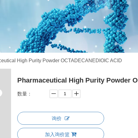
eutical High Purity Powder OCTADECANEDIOIC ACID
Pharmaceutical High Purity Powde
数量：
询价
加入询价篮