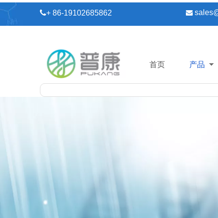
sales

+ 86-19102685862

首页
产品