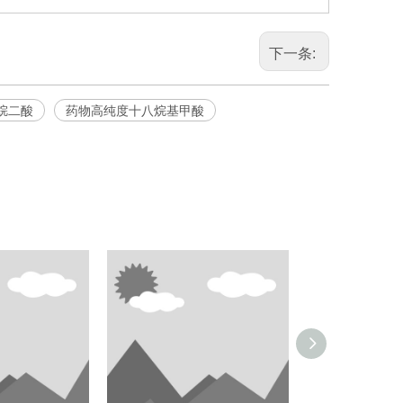
下一条:
烷二酸
药物高纯度十八烷基甲酸