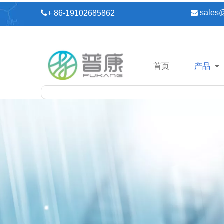
sales

+ 86-19102685862

首页
产品