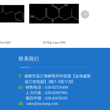
Pro-OH
H-Gly-Leu-OH
H-Gly-Gly
联系我们
成都市温江海峡两岸科技园【金地威新

温江智造园】3栋1-3层1/2区

销售电话：
028-82550498
人力行政：028-82697901
项目申报：028-82638201

sales@pu-kang.com