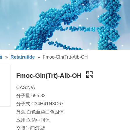
台
»
Retatrutide
»
Fmoc-Gln(Trt)-Aib-OH
Fmoc-Gln(Trt)-Aib-OH
CAS:N/A
分子量:695.82
分子式:C34H41N3O67
外观:白色至类白色固体
应用:医药中间体
交货时间:现货