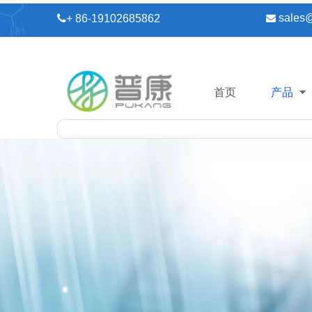
sales

+ 86-19102685862

首页
产品