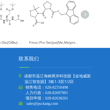
Boc-Tyr(tBu)-Aib-Glu(OtBu)-Gly-OH
Fmoc-Pro-Ser(psi(Me,Me)pro)-OH
联系我们
成都市温江海峡两岸科技园【金地威新

温江智造园】3栋1-3层1/2区

销售电话：
028-82550498
人力行政：028-82697901
项目申报：028-82638201

sales@pu-kang.com