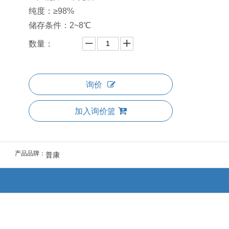
纯度：≥98%
储存条件：2~8℃
数量：
询价
加入询价篮
产品品牌：
普康