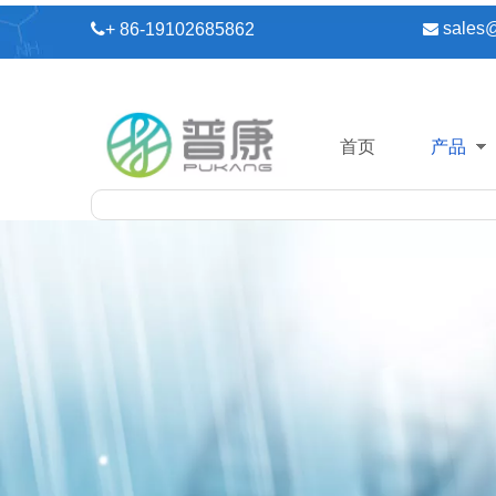
sales

+ 86-19102685862

首页
产品