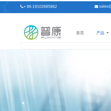
sales

+ 86-19102685862

首页
产品