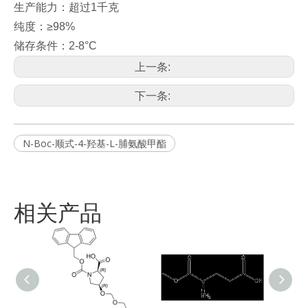
生产能力：超过1千克
纯度：≥98%
储存条件：2-8°C
上一条:
下一条:
N-Boc-顺式-4-羟基-L-脯氨酸甲酯
相关产品