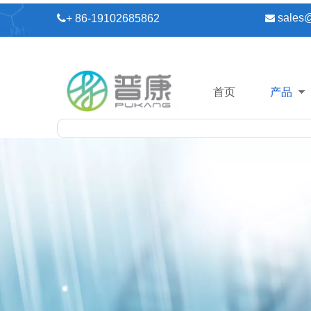
sales

+ 86-19102685862

首页
产品