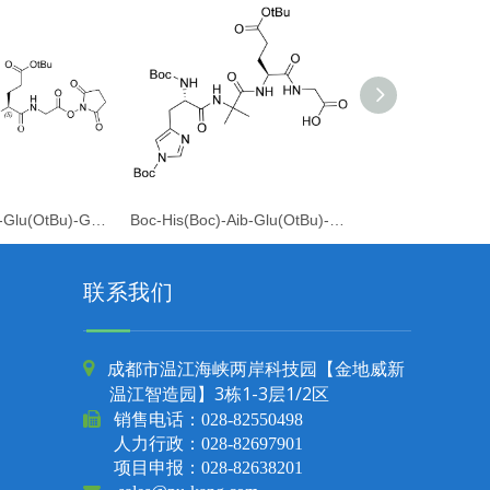
Boc-His(Trt)-Aib-Glu(OtBu)-Gly-OSU
Boc-His(Boc)-Aib-Glu(OtBu)-Gly-OH
Fmoc-Ser(Trt
联系我们
成都市温江海峡两岸科技园【金地威新

温江智造园】3栋1-3层1/2区

销售电话：
028-82550498
人力行政：028-82697901
项目申报：028-82638201