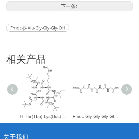
下一条:
Fmoc-β-Ala-Gly-Gly-Gly-OH
相关产品
H-Thr(Tbu)-Lys(Boc)-Ile-Thr(Tbu)-Asp(Otbu)-OH
Fmoc-Gly-Gly-Gly-Gly-OH
关于我们