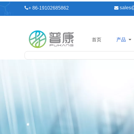
sales

+ 86-19102685862

首页
产品