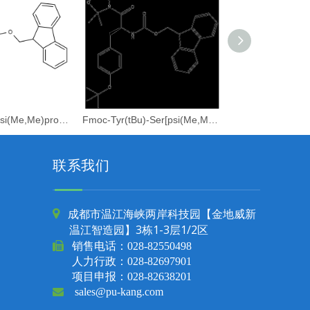
Fmoc-Pro-Ser(psi(Me,Me)pro)-OH
Fmoc-Tyr(tBu)-Ser[psi(Me,Me)Pro]-OH
联系我们
成都市温江海峡两岸科技园【金地威新

温江智造园】3栋1-3层1/2区

销售电话：
028-82550498
人力行政：028-82697901
项目申报：028-82638201

sales@pu-kang.com