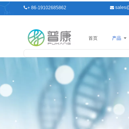
sales

+ 86-19102685862

首页
产品