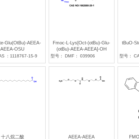
te-Glu(OtBu)-AEEA-
Fmoc-L-Lys[Oct-(otBu)-Glu-
tBuO-S
AEEA-OSU
(otBu)-AEEA-AEEA]-OH
AS ：1118767-15-9
型号：
DMF： 039906
型号：
CA
十八烷二酸
AEEA-AEEA
FMO