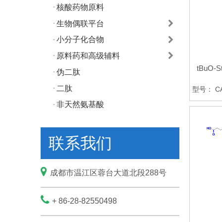
核酸药物原料
生物偶联平台
小分子化合物
原料药和高级辅料
tBuO-S
伪二肽
二肽
型号：
C
非天然氨基酸
联系我们

成都市温江区蓉台大道北段288号

+ 86-28-82550498