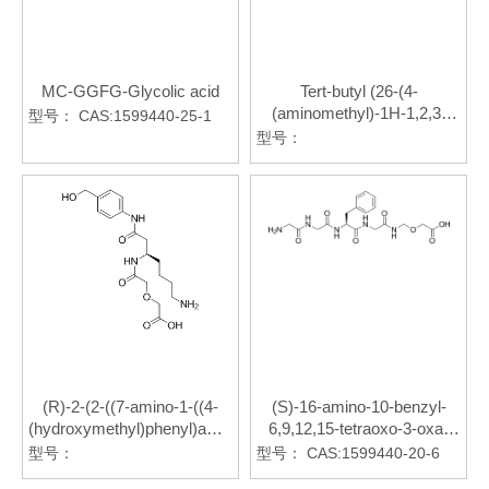
MC-GGFG-Glycolic acid
Tert-butyl (26-(4-
(aminomethyl)-1H-1,2,3-
型号：
CAS:1599440-25-1
triazol-1-
型号：
yl)-3,6,9,12,15,18,21,24-
octaoxahexacosyl)carbamate
(R)-2-(2-((7-amino-1-((4-
(S)-16-amino-10-benzyl-
(hydroxymethyl)phenyl)amino)-1-
6,9,12,15-tetraoxo-3-oxa-
oxoheptan-3-yl)amino)-2-
5,8,11,14-
型号：
型号：
CAS:1599440-20-6
oxoethoxy)acetic Acid
tetraazahexadecanoic Acid