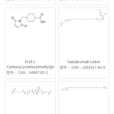
N-[4-(-
Satralizumab Linker
Carboxycyclohexylmethyl)]maleimide
型号：
CAS：1491917-83-9
型号：
CAS：64987-82-2