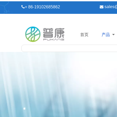
sales

+ 86-19102685862

首页
产品