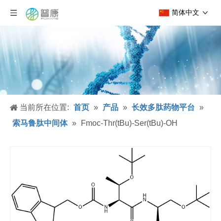
简体中文
当前所在位置:
首页
»
产品
»
长效多肽药物平台
»
索马鲁肽中间体
»
Fmoc-Thr(tBu)-Ser(tBu)-OH