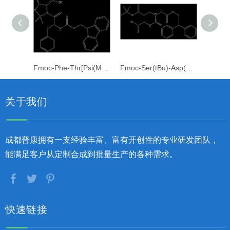
Fmoc-Phe-Thr[Psi(Me,Me)pro]-OH
Fmoc-Ser(tBu)-Asp(OtBu)-OH
Fmo
关于我们
成都普康拥有一支经验丰富、富有开创性的专业研发团队，
能满足客户从定制合成到批量生产的各种需求。
快速链接